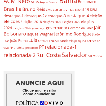
Bahia
ACM Neto
Bolsonaro
ALBA
Angelo Coronel
Brasilia
Bruno Reis
coronavírus
covid-19
DEM
CMS
destaque-4
destaque-3
destaque-1
destaque-2
eleição
eleições
eleições
Eleições 2018
eleições 2020
Eleições 2022
Jair
governador
2024
Governo da Bahia
geraldo jr.
eleições 2026
Bolsonaro
Jerônimo Rodrigues
Jaques Wagner
João
Lula
João Roma
Otto ALENCAR
pandemia
pesquisa
política ao
Leão
relacionada-1
PT
prefeito
vivo
PP
presidente
Salvador
Rui Costa
relacionada-2
Vacina
STF