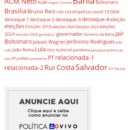
Bahia
ACM Neto
Bolsonaro
ALBA
Angelo Coronel
Brasilia
Bruno Reis
coronavírus
covid-19
DEM
CMS
destaque-4
destaque-3
destaque-1
destaque-2
eleição
eleições
eleições
Eleições 2018
eleições 2020
Eleições 2022
Jair
governador
2024
Governo da Bahia
geraldo jr.
eleições 2026
Bolsonaro
Jerônimo Rodrigues
Jaques Wagner
João
Lula
João Roma
Otto ALENCAR
pandemia
pesquisa
política ao
Leão
relacionada-1
PT
prefeito
vivo
PP
presidente
Salvador
Rui Costa
relacionada-2
Vacina
STF