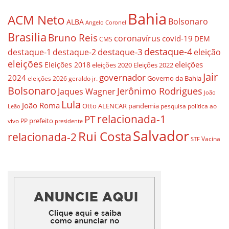
Bahia
ACM Neto
Bolsonaro
ALBA
Angelo Coronel
Brasilia
Bruno Reis
coronavírus
covid-19
DEM
CMS
destaque-4
destaque-3
eleição
destaque-1
destaque-2
eleições
eleições
Eleições 2018
eleições 2020
Eleições 2022
Jair
governador
2024
Governo da Bahia
geraldo jr.
eleições 2026
Bolsonaro
Jerônimo Rodrigues
Jaques Wagner
João
Lula
João Roma
Otto ALENCAR
pandemia
pesquisa
política ao
Leão
relacionada-1
PT
prefeito
vivo
PP
presidente
Salvador
Rui Costa
relacionada-2
Vacina
STF