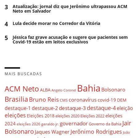
3
Atualização: jornal diz que Jerônimo ultrapassou ACM
Neto em Salvador
4
Lula decide morar no Corredor da Vitória
5
Jéssica faz grave acusação e sugere que pacientes sem
Covid-19 estão em leitos exclusivos
MAIS BUSCADAS
Bahia
ACM Neto
Bolsonaro
ALBA
Angelo Coronel
Brasilia
Bruno Reis
coronavírus
covid-19
DEM
CMS
destaque-4
destaque-3
destaque-1
destaque-2
eleição
eleições
eleições
Eleições 2018
eleições 2020
Eleições 2022
Jair
governador
2024
Governo da Bahia
geraldo jr.
eleições 2026
Bolsonaro
Jerônimo Rodrigues
Jaques Wagner
João