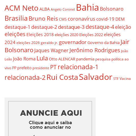
Bahia
ACM Neto
Bolsonaro
ALBA
Angelo Coronel
Brasilia
Bruno Reis
coronavírus
covid-19
DEM
CMS
destaque-4
destaque-3
eleição
destaque-1
destaque-2
eleições
eleições
Eleições 2018
eleições 2020
Eleições 2022
Jair
governador
2024
Governo da Bahia
geraldo jr.
eleições 2026
Bolsonaro
Jerônimo Rodrigues
Jaques Wagner
João
Lula
João Roma
Otto ALENCAR
pandemia
pesquisa
política ao
Leão
relacionada-1
PT
prefeito
vivo
PP
presidente
Salvador
Rui Costa
relacionada-2
Vacina
STF