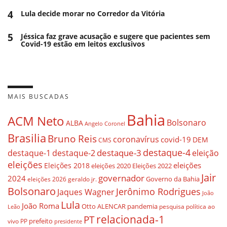
4
Lula decide morar no Corredor da Vitória
5
Jéssica faz grave acusação e sugere que pacientes sem
Covid-19 estão em leitos exclusivos
MAIS BUSCADAS
Bahia
ACM Neto
Bolsonaro
ALBA
Angelo Coronel
Brasilia
Bruno Reis
coronavírus
covid-19
DEM
CMS
destaque-4
destaque-3
eleição
destaque-1
destaque-2
eleições
eleições
Eleições 2018
eleições 2020
Eleições 2022
Jair
governador
2024
Governo da Bahia
geraldo jr.
eleições 2026
Bolsonaro
Jerônimo Rodrigues
Jaques Wagner
João
Lula
João Roma
Otto ALENCAR
pandemia
pesquisa
política ao
Leão
relacionada-1
PT
prefeito
vivo
PP
presidente