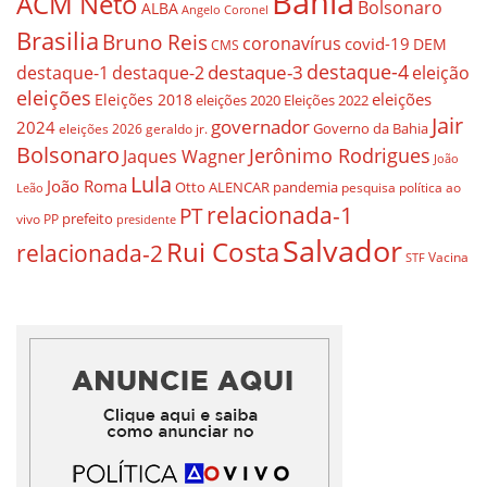
Bahia
ACM Neto
Bolsonaro
ALBA
Angelo Coronel
Brasilia
Bruno Reis
coronavírus
covid-19
DEM
CMS
destaque-4
destaque-3
eleição
destaque-1
destaque-2
eleições
eleições
Eleições 2018
eleições 2020
Eleições 2022
Jair
governador
2024
Governo da Bahia
geraldo jr.
eleições 2026
Bolsonaro
Jerônimo Rodrigues
Jaques Wagner
João
Lula
João Roma
Otto ALENCAR
pandemia
pesquisa
política ao
Leão
relacionada-1
PT
prefeito
vivo
PP
presidente
Salvador
Rui Costa
relacionada-2
Vacina
STF