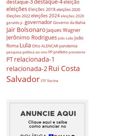
destaque-4
destaque-3
eleição
eleições
Eleições 2018
eleições 2020
eleições 2024
Eleições 2022
eleições 2026
governador
Governo da Bahia
geraldo jr.
Jair Bolsonaro
Jaques Wagner
Jerônimo Rodrigues
João
João Leão
Lula
Roma
Otto ALENCAR
pandemia
prefeito
pesquisa
política ao vivo
PP
presidente
relacionada-1
PT
Rui Costa
relacionada-2
Salvador
Vacina
STF