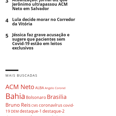
3
Jerônimo ultrapassou ACM
Neto em Salvador
4
Lula decide morar no Corredor
da Vitória
5
Jéssica faz grave acusação e
sugere que pacientes sem
Covid-19 estão em leitos
exclusivos
MAIS BUSCADAS
ACM Neto
ALBA
Angelo Coronel
Bahia
Brasilia
Bolsonaro
Bruno Reis
coronavírus
covid-
CMS
destaque-1
destaque-2
19
DEM