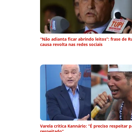
“Não adianta ficar abrindo leitos”: frase de R
causa revolta nas redes sociais
Varela critica Kannário: “É preciso respeitar p
respeitado”