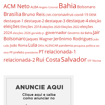
Bahia
ACM Neto
Bolsonaro
ALBA
Angelo Coronel
Brasilia
Bruno Reis
coronavírus
covid-19
DEM
CMS
destaque-4
destaque-3
eleição
destaque-1
destaque-2
eleições
eleições
Eleições 2018
eleições 2020
Eleições 2022
Jair
governador
2024
Governo da Bahia
geraldo jr.
eleições 2026
Bolsonaro
Jerônimo Rodrigues
Jaques Wagner
João
Lula
João Roma
Otto ALENCAR
pandemia
pesquisa
política ao
Leão
relacionada-1
PT
prefeito
vivo
PP
presidente
Salvador
Rui Costa
relacionada-2
Vacina
STF