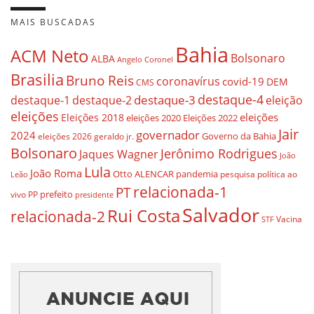
MAIS BUSCADAS
Bahia
ACM Neto
Bolsonaro
ALBA
Angelo Coronel
Brasilia
Bruno Reis
coronavírus
covid-19
DEM
CMS
destaque-4
destaque-3
eleição
destaque-1
destaque-2
eleições
eleições
Eleições 2018
eleições 2020
Eleições 2022
Jair
governador
2024
Governo da Bahia
geraldo jr.
eleições 2026
Bolsonaro
Jerônimo Rodrigues
Jaques Wagner
João
Lula
João Roma
Otto ALENCAR
pandemia
pesquisa
política ao
Leão
relacionada-1
PT
prefeito
vivo
PP
presidente
Salvador
Rui Costa
relacionada-2
Vacina
STF