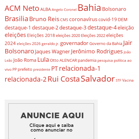
Bahia
ACM Neto
Bolsonaro
ALBA
Angelo Coronel
Brasilia
Bruno Reis
coronavírus
covid-19
DEM
CMS
destaque-4
destaque-3
eleição
destaque-1
destaque-2
eleições
eleições
Eleições 2018
eleições 2020
Eleições 2022
Jair
governador
2024
Governo da Bahia
geraldo jr.
eleições 2026
Bolsonaro
Jerônimo Rodrigues
Jaques Wagner
João
Lula
João Roma
Otto ALENCAR
pandemia
pesquisa
política ao
Leão
relacionada-1
PT
prefeito
vivo
PP
presidente
Salvador
Rui Costa
relacionada-2
Vacina
STF