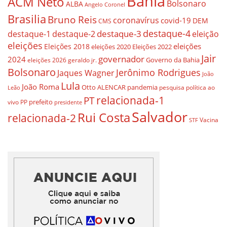
Bahia
ACM Neto
Bolsonaro
ALBA
Angelo Coronel
Brasilia
Bruno Reis
coronavírus
covid-19
DEM
CMS
destaque-4
destaque-3
destaque-1
destaque-2
eleição
eleições
eleições
Eleições 2018
eleições 2020
Eleições 2022
Jair
governador
2024
Governo da Bahia
geraldo jr.
eleições 2026
Bolsonaro
Jerônimo Rodrigues
Jaques Wagner
João
Lula
João Roma
Otto ALENCAR
pandemia
pesquisa
política ao
Leão
relacionada-1
PT
prefeito
vivo
PP
presidente
Salvador
Rui Costa
relacionada-2
Vacina
STF