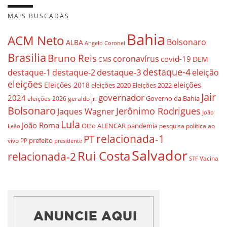
MAIS BUSCADAS
Bahia
ACM Neto
Bolsonaro
ALBA
Angelo Coronel
Brasilia
Bruno Reis
coronavírus
covid-19
DEM
CMS
destaque-4
destaque-3
destaque-1
destaque-2
eleição
eleições
eleições
Eleições 2018
eleições 2020
Eleições 2022
Jair
governador
2024
Governo da Bahia
geraldo jr.
eleições 2026
Bolsonaro
Jerônimo Rodrigues
Jaques Wagner
João
Lula
João Roma
Otto ALENCAR
pandemia
pesquisa
política ao
Leão
relacionada-1
PT
prefeito
vivo
PP
presidente
Salvador
Rui Costa
relacionada-2
Vacina
STF