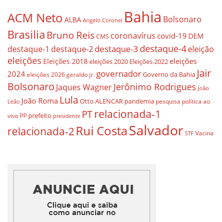
Bahia
ACM Neto
Bolsonaro
ALBA
Angelo Coronel
Brasilia
Bruno Reis
coronavírus
covid-19
DEM
CMS
destaque-4
destaque-3
eleição
destaque-1
destaque-2
eleições
eleições
Eleições 2018
eleições 2020
Eleições 2022
Jair
governador
2024
Governo da Bahia
geraldo jr.
eleições 2026
Bolsonaro
Jerônimo Rodrigues
Jaques Wagner
João
Lula
João Roma
Otto ALENCAR
pandemia
pesquisa
política ao
Leão
relacionada-1
PT
prefeito
vivo
PP
presidente
Salvador
Rui Costa
relacionada-2
Vacina
STF