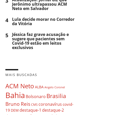
3
Jerônimo ultrapassou ACM
Neto em Salvador
4
Lula decide morar no Corredor
da Vitória
5
Jéssica faz grave acusação e
sugere que pacientes sem
Covid-19 estão em leitos
exclusivos
MAIS BUSCADAS
ACM Neto
ALBA
Angelo Coronel
Bahia
Brasilia
Bolsonaro
Bruno Reis
coronavírus
covid-
CMS
destaque-1
destaque-2
19
DEM