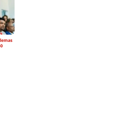
blemas
30