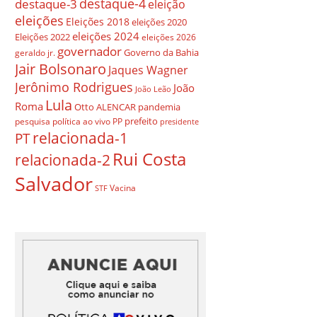
destaque-4
destaque-3
eleição
eleições
Eleições 2018
eleições 2020
eleições 2024
Eleições 2022
eleições 2026
governador
Governo da Bahia
geraldo jr.
Jair Bolsonaro
Jaques Wagner
Jerônimo Rodrigues
João
João Leão
Lula
Roma
Otto ALENCAR
pandemia
prefeito
pesquisa
política ao vivo
PP
presidente
relacionada-1
PT
Rui Costa
relacionada-2
Salvador
Vacina
STF