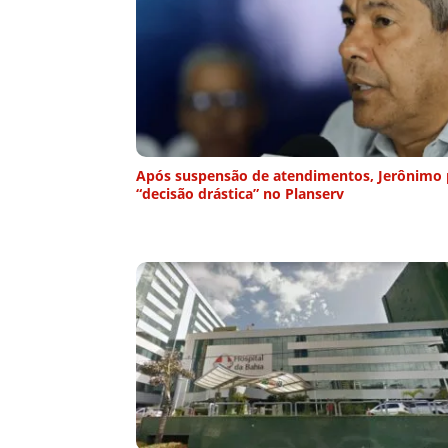
Após suspensão de atendimentos, Jerônimo 
“decisão drástica” no Planserv