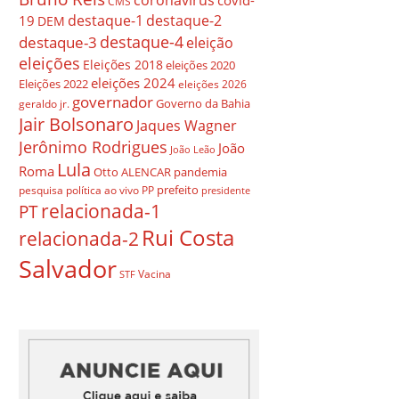
covid-
CMS
destaque-1
destaque-2
19
DEM
destaque-4
destaque-3
eleição
eleições
Eleições 2018
eleições 2020
eleições 2024
Eleições 2022
eleições 2026
governador
Governo da Bahia
geraldo jr.
Jair Bolsonaro
Jaques Wagner
Jerônimo Rodrigues
João
João Leão
Lula
Roma
Otto ALENCAR
pandemia
prefeito
pesquisa
política ao vivo
PP
presidente
relacionada-1
PT
Rui Costa
relacionada-2
Salvador
Vacina
STF