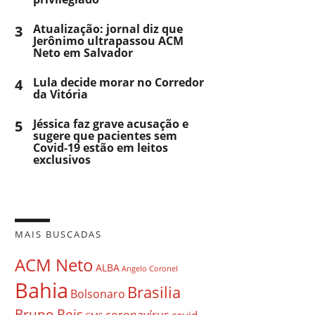
3
Atualização: jornal diz que
Jerônimo ultrapassou ACM
Neto em Salvador
4
Lula decide morar no Corredor
da Vitória
5
Jéssica faz grave acusação e
sugere que pacientes sem
Covid-19 estão em leitos
exclusivos
MAIS BUSCADAS
ACM Neto
ALBA
Angelo Coronel
Bahia
Brasilia
Bolsonaro
Bruno Reis
coronavírus