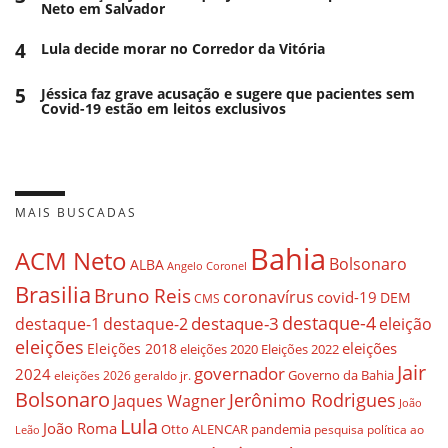
Neto em Salvador
4
Lula decide morar no Corredor da Vitória
5
Jéssica faz grave acusação e sugere que pacientes sem
Covid-19 estão em leitos exclusivos
MAIS BUSCADAS
Bahia
ACM Neto
Bolsonaro
ALBA
Angelo Coronel
Brasilia
Bruno Reis
coronavírus
covid-19
DEM
CMS
destaque-4
destaque-3
eleição
destaque-1
destaque-2
eleições
eleições
Eleições 2018
eleições 2020
Eleições 2022
Jair
governador
2024
Governo da Bahia
geraldo jr.
eleições 2026
Bolsonaro
Jerônimo Rodrigues
Jaques Wagner
João
Lula
João Roma
Otto ALENCAR
pandemia
pesquisa
política ao
Leão