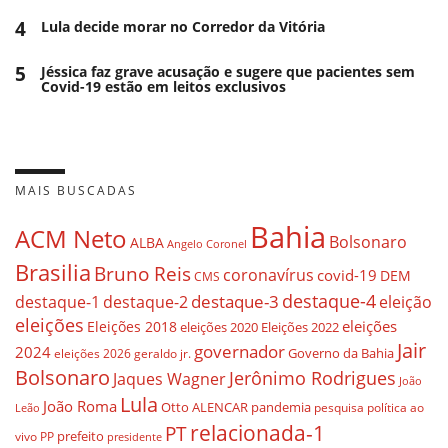
4
Lula decide morar no Corredor da Vitória
5
Jéssica faz grave acusação e sugere que pacientes sem
Covid-19 estão em leitos exclusivos
MAIS BUSCADAS
Bahia
ACM Neto
Bolsonaro
ALBA
Angelo Coronel
Brasilia
Bruno Reis
coronavírus
covid-19
DEM
CMS
destaque-4
destaque-3
destaque-1
destaque-2
eleição
eleições
eleições
Eleições 2018
eleições 2020
Eleições 2022
Jair
governador
2024
Governo da Bahia
geraldo jr.
eleições 2026
Bolsonaro
Jerônimo Rodrigues
Jaques Wagner
João
Lula
João Roma
Otto ALENCAR
pandemia
pesquisa
política ao
Leão
relacionada-1
PT
prefeito
vivo
PP
presidente