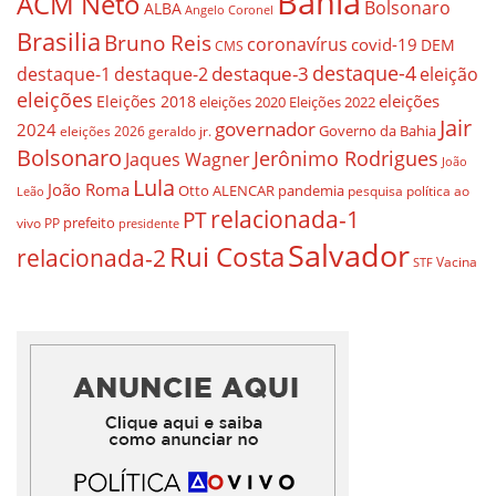
Bahia
ACM Neto
Bolsonaro
ALBA
Angelo Coronel
Brasilia
Bruno Reis
coronavírus
covid-19
DEM
CMS
destaque-4
destaque-3
eleição
destaque-1
destaque-2
eleições
eleições
Eleições 2018
eleições 2020
Eleições 2022
Jair
governador
2024
Governo da Bahia
geraldo jr.
eleições 2026
Bolsonaro
Jerônimo Rodrigues
Jaques Wagner
João
Lula
João Roma
Otto ALENCAR
pandemia
pesquisa
política ao
Leão
relacionada-1
PT
prefeito
vivo
PP
presidente
Salvador
Rui Costa
relacionada-2
Vacina
STF