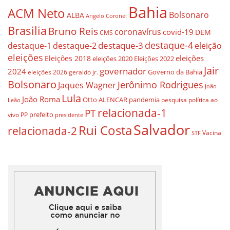
Bahia
ACM Neto
Bolsonaro
ALBA
Angelo Coronel
Brasilia
Bruno Reis
coronavírus
covid-19
DEM
CMS
destaque-4
destaque-3
eleição
destaque-1
destaque-2
eleições
eleições
Eleições 2018
eleições 2020
Eleições 2022
Jair
governador
2024
Governo da Bahia
geraldo jr.
eleições 2026
Bolsonaro
Jerônimo Rodrigues
Jaques Wagner
João
Lula
João Roma
Otto ALENCAR
pandemia
pesquisa
política ao
Leão
relacionada-1
PT
prefeito
vivo
PP
presidente
Salvador
Rui Costa
relacionada-2
Vacina
STF