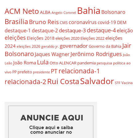
Bahia
ACM Neto
Bolsonaro
ALBA
Angelo Coronel
Brasilia
Bruno Reis
coronavírus
covid-19
DEM
CMS
destaque-4
destaque-3
eleição
destaque-1
destaque-2
eleições
eleições
Eleições 2018
eleições 2020
Eleições 2022
Jair
governador
2024
Governo da Bahia
geraldo jr.
eleições 2026
Bolsonaro
Jerônimo Rodrigues
Jaques Wagner
João
Lula
João Roma
Otto ALENCAR
pandemia
pesquisa
política ao
Leão
relacionada-1
PT
prefeito
vivo
PP
presidente
Salvador
Rui Costa
relacionada-2
Vacina
STF