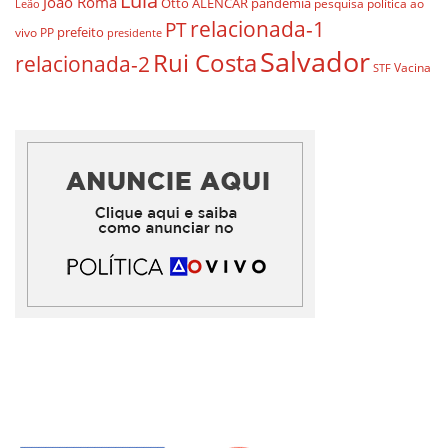
Lula
João Roma
Otto ALENCAR
pandemia
pesquisa
política ao
Leão
relacionada-1
PT
prefeito
vivo
PP
presidente
Salvador
Rui Costa
relacionada-2
Vacina
STF