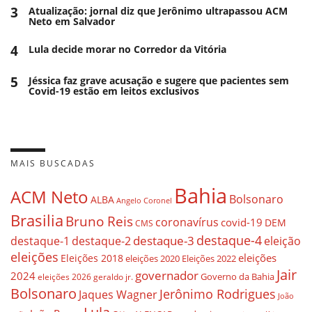
3
Atualização: jornal diz que Jerônimo ultrapassou ACM
Neto em Salvador
4
Lula decide morar no Corredor da Vitória
5
Jéssica faz grave acusação e sugere que pacientes sem
Covid-19 estão em leitos exclusivos
MAIS BUSCADAS
Bahia
ACM Neto
Bolsonaro
ALBA
Angelo Coronel
Brasilia
Bruno Reis
coronavírus
covid-19
DEM
CMS
destaque-4
destaque-3
destaque-1
destaque-2
eleição
eleições
eleições
Eleições 2018
eleições 2020
Eleições 2022
Jair
governador
2024
Governo da Bahia
geraldo jr.
eleições 2026
Bolsonaro
Jerônimo Rodrigues
Jaques Wagner
João