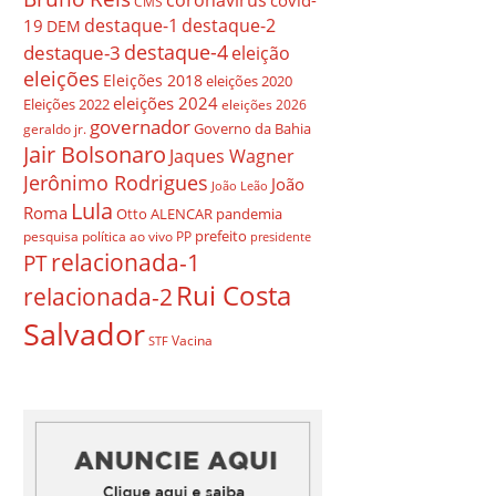
covid-
CMS
destaque-1
destaque-2
19
DEM
destaque-4
destaque-3
eleição
eleições
Eleições 2018
eleições 2020
eleições 2024
Eleições 2022
eleições 2026
governador
Governo da Bahia
geraldo jr.
Jair Bolsonaro
Jaques Wagner
Jerônimo Rodrigues
João
João Leão
Lula
Roma
Otto ALENCAR
pandemia
prefeito
pesquisa
política ao vivo
PP
presidente
relacionada-1
PT
Rui Costa
relacionada-2
Salvador
Vacina
STF