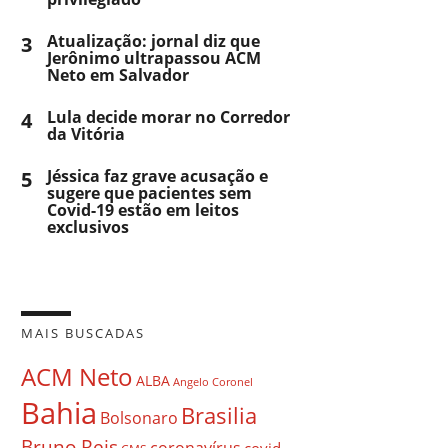
3
Atualização: jornal diz que
Jerônimo ultrapassou ACM
Neto em Salvador
4
Lula decide morar no Corredor
da Vitória
5
Jéssica faz grave acusação e
sugere que pacientes sem
Covid-19 estão em leitos
exclusivos
MAIS BUSCADAS
ACM Neto
ALBA
Angelo Coronel
Bahia
Brasilia
Bolsonaro
Bruno Reis
coronavírus