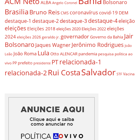
Bahia
ACM Neto
Bolsonaro
ALBA
Angelo Coronel
Brasilia
Bruno Reis
coronavírus
covid-19
DEM
CMS
destaque-4
destaque-3
destaque-1
destaque-2
eleição
eleições
eleições
Eleições 2018
eleições 2020
Eleições 2022
Jair
governador
2024
Governo da Bahia
geraldo jr.
eleições 2026
Bolsonaro
Jerônimo Rodrigues
Jaques Wagner
João
Lula
João Roma
Otto ALENCAR
pandemia
pesquisa
política ao
Leão
relacionada-1
PT
prefeito
vivo
PP
presidente
Salvador
Rui Costa
relacionada-2
Vacina
STF