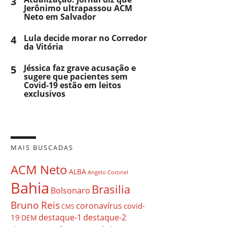
3
Jerônimo ultrapassou ACM
Neto em Salvador
4
Lula decide morar no Corredor
da Vitória
5
Jéssica faz grave acusação e
sugere que pacientes sem
Covid-19 estão em leitos
exclusivos
MAIS BUSCADAS
ACM Neto
ALBA
Angelo Coronel
Bahia
Brasilia
Bolsonaro
Bruno Reis
coronavírus
covid-
CMS
destaque-1
destaque-2
19
DEM