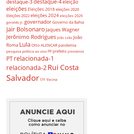
destaque-4
destaque-3
eleição
eleições
Eleições 2018
eleições 2020
eleições 2024
Eleições 2022
eleições 2026
governador
Governo da Bahia
geraldo jr.
Jair Bolsonaro
Jaques Wagner
Jerônimo Rodrigues
João
João Leão
Lula
Roma
Otto ALENCAR
pandemia
prefeito
pesquisa
política ao vivo
PP
presidente
relacionada-1
PT
Rui Costa
relacionada-2
Salvador
Vacina
STF