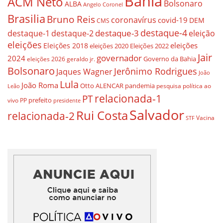
Bahia
ACM Neto
Bolsonaro
ALBA
Angelo Coronel
Brasilia
Bruno Reis
coronavírus
covid-19
DEM
CMS
destaque-4
destaque-3
eleição
destaque-1
destaque-2
eleições
eleições
Eleições 2018
eleições 2020
Eleições 2022
Jair
governador
2024
Governo da Bahia
geraldo jr.
eleições 2026
Bolsonaro
Jerônimo Rodrigues
Jaques Wagner
João
Lula
João Roma
Otto ALENCAR
pandemia
pesquisa
política ao
Leão
relacionada-1
PT
prefeito
vivo
PP
presidente
Salvador
Rui Costa
relacionada-2
Vacina
STF