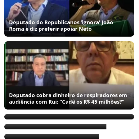
Deputado do Republicanos ‘ignora’ João
Roma e diz preferir apoiar Neto
Deputado cobra dinheiro de respiradores em
audiência com Rui: “Cadê os R$ 45 milhões?”
Arimatéia: PRB quer vice de Bruno Reis e
Colbert Martins
Marcelo Veiga do lado de Arimateia
PRB quer espaço e voz com Neto
Deputado aconselha secretário a deixar o