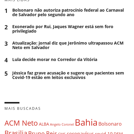
1
Bolsonaro não autoriza patrocínio federal ao Carnaval
de Salvador pelo segundo ano
2
Exonerado por Rui, Jaques Wagner está sem foro
privilegiado
3
Atualização: jornal diz que Jerônimo ultrapassou ACM
Neto em Salvador
4
Lula decide morar no Corredor da Vitória
5
Jéssica faz grave acusação e sugere que pacientes sem
Covid-19 estão em leitos exclusivos
MAIS BUSCADAS
Bahia
ACM Neto
Bolsonaro
ALBA
Angelo Coronel
Brasilia
Bruno Reis
coronavírus
covid-19
DEM