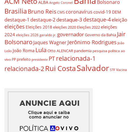
Bahia
ACM Neto
Bolsonaro
ALBA
Angelo Coronel
Brasilia
Bruno Reis
coronavírus
covid-19
DEM
CMS
destaque-4
destaque-3
destaque-1
destaque-2
eleição
eleições
eleições
Eleições 2018
eleições 2020
Eleições 2022
Jair
governador
2024
Governo da Bahia
geraldo jr.
eleições 2026
Bolsonaro
Jerônimo Rodrigues
Jaques Wagner
João
Lula
João Roma
Otto ALENCAR
pandemia
pesquisa
política ao
Leão
relacionada-1
PT
prefeito
vivo
PP
presidente
Salvador
Rui Costa
relacionada-2
Vacina
STF