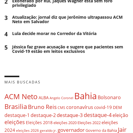
2
Exonerado por Rui, Jaques Wagner está sem foro
privilegiado
3
Atualização: jornal diz que Jerônimo ultrapassou ACM
Neto em Salvador
4
Lula decide morar no Corredor da Vitória
5
Jéssica faz grave acusação e sugere que pacientes sem
Covid-19 estão em leitos exclusivos
MAIS BUSCADAS
Bahia
ACM Neto
Bolsonaro
ALBA
Angelo Coronel
Brasilia
Bruno Reis
coronavírus
covid-19
DEM
CMS
destaque-4
destaque-3
destaque-1
destaque-2
eleição
eleições
eleições
Eleições 2018
eleições 2020
Eleições 2022
Jair
governador
2024
Governo da Bahia
geraldo jr.
eleições 2026