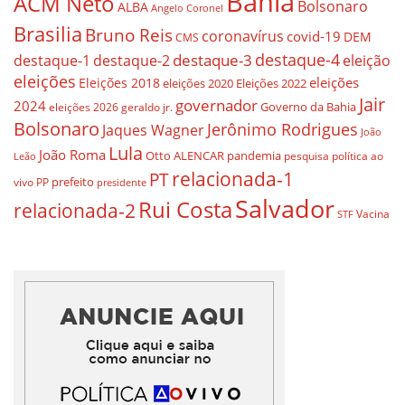
Bahia
ACM Neto
Bolsonaro
ALBA
Angelo Coronel
Brasilia
Bruno Reis
coronavírus
covid-19
DEM
CMS
destaque-4
destaque-3
eleição
destaque-1
destaque-2
eleições
eleições
Eleições 2018
eleições 2020
Eleições 2022
Jair
governador
2024
Governo da Bahia
geraldo jr.
eleições 2026
Bolsonaro
Jerônimo Rodrigues
Jaques Wagner
João
Lula
João Roma
Otto ALENCAR
pandemia
pesquisa
política ao
Leão
relacionada-1
PT
prefeito
vivo
PP
presidente
Salvador
Rui Costa
relacionada-2
Vacina
STF