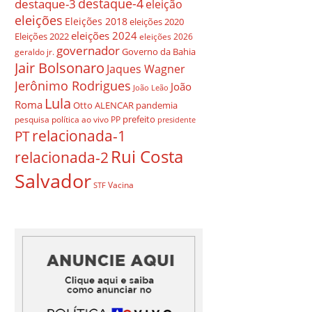
destaque-4
destaque-3
eleição
eleições
Eleições 2018
eleições 2020
eleições 2024
Eleições 2022
eleições 2026
governador
Governo da Bahia
geraldo jr.
Jair Bolsonaro
Jaques Wagner
Jerônimo Rodrigues
João
João Leão
Lula
Roma
Otto ALENCAR
pandemia
prefeito
pesquisa
política ao vivo
PP
presidente
relacionada-1
PT
Rui Costa
relacionada-2
Salvador
Vacina
STF