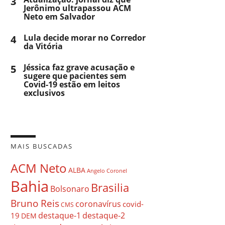
3
Jerônimo ultrapassou ACM
Neto em Salvador
4
Lula decide morar no Corredor
da Vitória
5
Jéssica faz grave acusação e
sugere que pacientes sem
Covid-19 estão em leitos
exclusivos
MAIS BUSCADAS
ACM Neto
ALBA
Angelo Coronel
Bahia
Brasilia
Bolsonaro
Bruno Reis
coronavírus
covid-
CMS
destaque-1
destaque-2
19
DEM