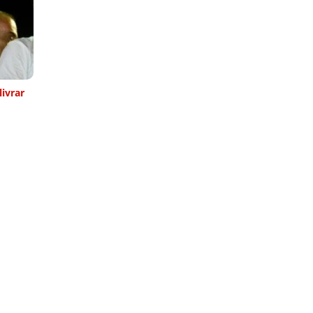
ivrar