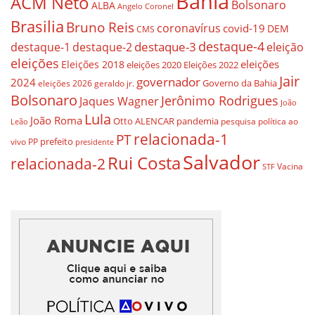
Bahia
ACM Neto
Bolsonaro
ALBA
Angelo Coronel
Brasilia
Bruno Reis
coronavírus
covid-19
DEM
CMS
destaque-4
destaque-3
destaque-1
destaque-2
eleição
eleições
eleições
Eleições 2018
eleições 2020
Eleições 2022
Jair
governador
2024
Governo da Bahia
geraldo jr.
eleições 2026
Bolsonaro
Jerônimo Rodrigues
Jaques Wagner
João
Lula
João Roma
Otto ALENCAR
pandemia
pesquisa
política ao
Leão
relacionada-1
PT
prefeito
vivo
PP
presidente
Salvador
Rui Costa
relacionada-2
Vacina
STF