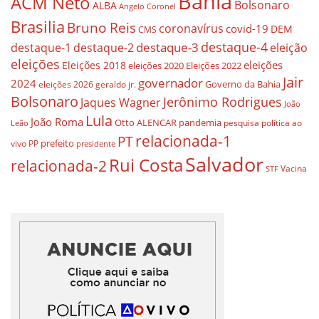
Bahia
ACM Neto
Bolsonaro
ALBA
Angelo Coronel
Brasilia
Bruno Reis
coronavírus
covid-19
DEM
CMS
destaque-4
destaque-3
destaque-1
destaque-2
eleição
eleições
eleições
Eleições 2018
eleições 2020
Eleições 2022
Jair
governador
2024
Governo da Bahia
geraldo jr.
eleições 2026
Bolsonaro
Jerônimo Rodrigues
Jaques Wagner
João
Lula
João Roma
Otto ALENCAR
pandemia
pesquisa
política ao
Leão
relacionada-1
PT
prefeito
vivo
PP
presidente
Salvador
Rui Costa
relacionada-2
Vacina
STF