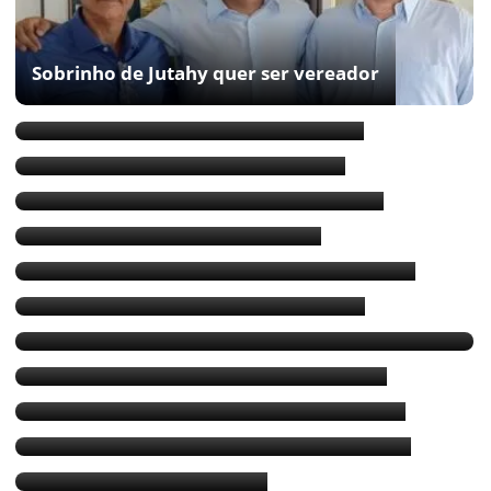
Sobrinho de Jutahy quer ser vereador
Inquérito contra Jutahy no TRE-BA
Jutahy quer distância da politica
Jutahy não disputará cargos eletivos
Baianos na primeira instância
Jutahy deixa a política e volta a advogar
Jutahy: “Bolsonaro é filho do Lula”
Jutahy diz que vai cumprir a palavra e votar
em Ronaldo
Nilo não incluiu Jutahy em Santinhos
R$ 6,5 mi arrecadados pelos senadores
Jutahy pede ‘segundo voto’ de eleitores
Jutahy absolvido no TSE