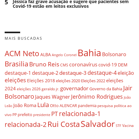
5
Jéssica faz grave acusação e sugere que pacientes sem
Covid-19 estão em leitos exclusivos
MAIS BUSCADAS
Bahia
ACM Neto
Bolsonaro
ALBA
Angelo Coronel
Brasilia
Bruno Reis
coronavírus
covid-19
DEM
CMS
destaque-4
destaque-3
eleição
destaque-1
destaque-2
eleições
eleições
Eleições 2018
eleições 2020
Eleições 2022
Jair
governador
2024
Governo da Bahia
geraldo jr.
eleições 2026
Bolsonaro
Jerônimo Rodrigues
Jaques Wagner
João
Lula
João Roma
Otto ALENCAR
pandemia
pesquisa
política ao
Leão
relacionada-1
PT
prefeito
vivo
PP
presidente
Salvador
Rui Costa
relacionada-2
Vacina
STF