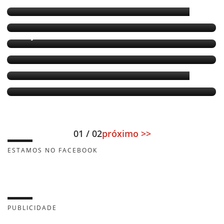
Jutahy e Coronel empatam em pesquisa
Jutahy rebate critica de Coronel contra o
PSDB
Jutahy lamenta saída de Gualberto das
eleições
Clima esquenta entre Jutahy Magalhães e PSC
de Heber Santana
Jutahy coloca PRB na segunda suplência
E Monica Bahia, não é nome certo na chapa
não?
01 / 02
próximo >>
ESTAMOS NO FACEBOOK
PUBLICIDADE