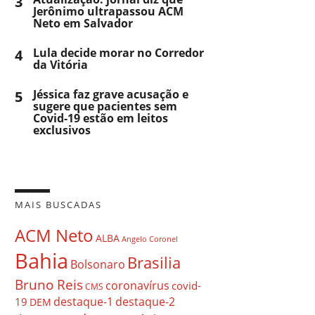
3
Jerônimo ultrapassou ACM
Neto em Salvador
4
Lula decide morar no Corredor
da Vitória
5
Jéssica faz grave acusação e
sugere que pacientes sem
Covid-19 estão em leitos
exclusivos
MAIS BUSCADAS
ACM Neto
ALBA
Angelo Coronel
Bahia
Brasilia
Bolsonaro
Bruno Reis
coronavírus
covid-
CMS
destaque-1
destaque-2
19
DEM