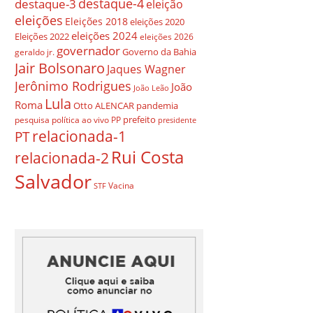
destaque-4
destaque-3
eleição
eleições
Eleições 2018
eleições 2020
eleições 2024
Eleições 2022
eleições 2026
governador
Governo da Bahia
geraldo jr.
Jair Bolsonaro
Jaques Wagner
Jerônimo Rodrigues
João
João Leão
Lula
Roma
Otto ALENCAR
pandemia
prefeito
pesquisa
política ao vivo
PP
presidente
relacionada-1
PT
Rui Costa
relacionada-2
Salvador
Vacina
STF