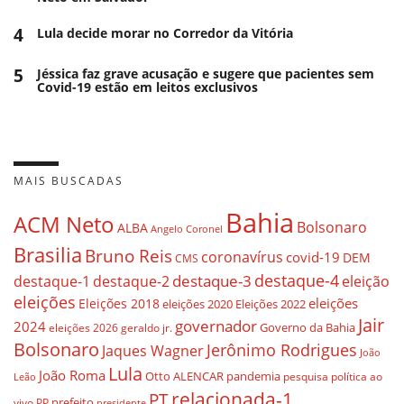
4
Lula decide morar no Corredor da Vitória
5
Jéssica faz grave acusação e sugere que pacientes sem
Covid-19 estão em leitos exclusivos
MAIS BUSCADAS
Bahia
ACM Neto
Bolsonaro
ALBA
Angelo Coronel
Brasilia
Bruno Reis
coronavírus
covid-19
DEM
CMS
destaque-4
destaque-3
destaque-1
destaque-2
eleição
eleições
eleições
Eleições 2018
eleições 2020
Eleições 2022
Jair
governador
2024
Governo da Bahia
geraldo jr.
eleições 2026
Bolsonaro
Jerônimo Rodrigues
Jaques Wagner
João
Lula
João Roma
Otto ALENCAR
pandemia
pesquisa
política ao
Leão
relacionada-1
PT
prefeito
vivo
PP
presidente