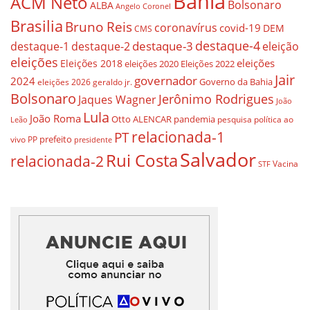
Bahia
ACM Neto
Bolsonaro
ALBA
Angelo Coronel
Brasilia
Bruno Reis
coronavírus
covid-19
DEM
CMS
destaque-4
destaque-3
destaque-1
destaque-2
eleição
eleições
eleições
Eleições 2018
eleições 2020
Eleições 2022
Jair
governador
2024
Governo da Bahia
geraldo jr.
eleições 2026
Bolsonaro
Jerônimo Rodrigues
Jaques Wagner
João
Lula
João Roma
Otto ALENCAR
pandemia
pesquisa
política ao
Leão
relacionada-1
PT
prefeito
vivo
PP
presidente
Salvador
Rui Costa
relacionada-2
Vacina
STF