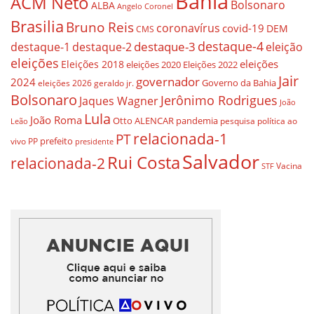
Bahia
ACM Neto
Bolsonaro
ALBA
Angelo Coronel
Brasilia
Bruno Reis
coronavírus
covid-19
DEM
CMS
destaque-4
destaque-3
destaque-1
destaque-2
eleição
eleições
eleições
Eleições 2018
eleições 2020
Eleições 2022
Jair
governador
2024
Governo da Bahia
geraldo jr.
eleições 2026
Bolsonaro
Jerônimo Rodrigues
Jaques Wagner
João
Lula
João Roma
Otto ALENCAR
pandemia
pesquisa
política ao
Leão
relacionada-1
PT
prefeito
vivo
PP
presidente
Salvador
Rui Costa
relacionada-2
Vacina
STF