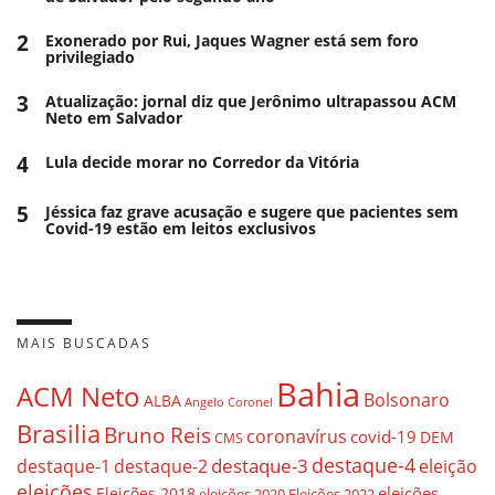
2
Exonerado por Rui, Jaques Wagner está sem foro
privilegiado
3
Atualização: jornal diz que Jerônimo ultrapassou ACM
Neto em Salvador
4
Lula decide morar no Corredor da Vitória
5
Jéssica faz grave acusação e sugere que pacientes sem
Covid-19 estão em leitos exclusivos
MAIS BUSCADAS
Bahia
ACM Neto
Bolsonaro
ALBA
Angelo Coronel
Brasilia
Bruno Reis
coronavírus
covid-19
DEM
CMS
destaque-4
destaque-3
eleição
destaque-1
destaque-2
eleições
eleições
Eleições 2018
eleições 2020
Eleições 2022