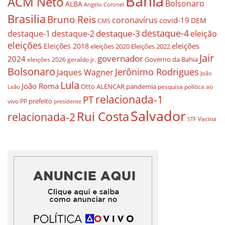
Bahia
ACM Neto
Bolsonaro
ALBA
Angelo Coronel
Brasilia
Bruno Reis
coronavírus
covid-19
DEM
CMS
destaque-4
destaque-3
eleição
destaque-1
destaque-2
eleições
eleições
Eleições 2018
eleições 2020
Eleições 2022
Jair
governador
2024
Governo da Bahia
geraldo jr.
eleições 2026
Bolsonaro
Jerônimo Rodrigues
Jaques Wagner
João
Lula
João Roma
Otto ALENCAR
pandemia
pesquisa
política ao
Leão
relacionada-1
PT
prefeito
vivo
PP
presidente
Salvador
Rui Costa
relacionada-2
Vacina
STF