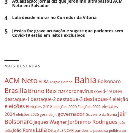
3
Atualização: jornal diz que Jerônimo ultrapassou ACM
Neto em Salvador
4
Lula decide morar no Corredor da Vitória
5
Jéssica faz grave acusação e sugere que pacientes sem
Covid-19 estão em leitos exclusivos
MAIS BUSCADAS
Bahia
ACM Neto
Bolsonaro
ALBA
Angelo Coronel
Brasilia
Bruno Reis
coronavírus
covid-19
DEM
CMS
destaque-4
destaque-3
eleição
destaque-1
destaque-2
eleições
eleições
Eleições 2018
eleições 2020
Eleições 2022
Jair
governador
2024
Governo da Bahia
geraldo jr.
eleições 2026
Bolsonaro
Jerônimo Rodrigues
Jaques Wagner
João
Lula
João Roma
Otto ALENCAR
pandemia
pesquisa
política ao
Leão