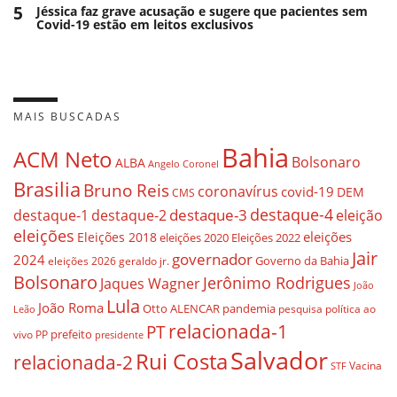
5
Jéssica faz grave acusação e sugere que pacientes sem
Covid-19 estão em leitos exclusivos
MAIS BUSCADAS
Bahia
ACM Neto
Bolsonaro
ALBA
Angelo Coronel
Brasilia
Bruno Reis
coronavírus
covid-19
DEM
CMS
destaque-4
destaque-3
eleição
destaque-1
destaque-2
eleições
eleições
Eleições 2018
eleições 2020
Eleições 2022
Jair
governador
2024
Governo da Bahia
geraldo jr.
eleições 2026
Bolsonaro
Jerônimo Rodrigues
Jaques Wagner
João
Lula
João Roma
Otto ALENCAR
pandemia
pesquisa
política ao
Leão
relacionada-1
PT
prefeito
vivo
PP
presidente
Salvador
Rui Costa
relacionada-2
Vacina
STF