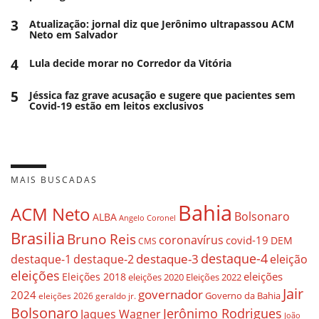
3
Atualização: jornal diz que Jerônimo ultrapassou ACM
Neto em Salvador
4
Lula decide morar no Corredor da Vitória
5
Jéssica faz grave acusação e sugere que pacientes sem
Covid-19 estão em leitos exclusivos
MAIS BUSCADAS
Bahia
ACM Neto
Bolsonaro
ALBA
Angelo Coronel
Brasilia
Bruno Reis
coronavírus
covid-19
DEM
CMS
destaque-4
destaque-3
destaque-1
destaque-2
eleição
eleições
eleições
Eleições 2018
eleições 2020
Eleições 2022
Jair
governador
2024
Governo da Bahia
geraldo jr.
eleições 2026
Bolsonaro
Jerônimo Rodrigues
Jaques Wagner
João