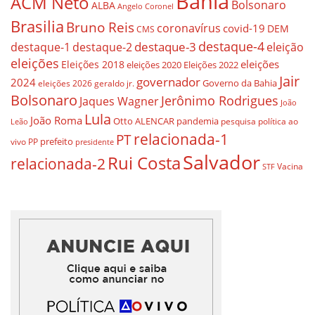
Bahia
ACM Neto
Bolsonaro
ALBA
Angelo Coronel
Brasilia
Bruno Reis
coronavírus
covid-19
DEM
CMS
destaque-4
destaque-3
eleição
destaque-1
destaque-2
eleições
eleições
Eleições 2018
eleições 2020
Eleições 2022
Jair
governador
2024
Governo da Bahia
geraldo jr.
eleições 2026
Bolsonaro
Jerônimo Rodrigues
Jaques Wagner
João
Lula
João Roma
Otto ALENCAR
pandemia
pesquisa
política ao
Leão
relacionada-1
PT
prefeito
vivo
PP
presidente
Salvador
Rui Costa
relacionada-2
Vacina
STF