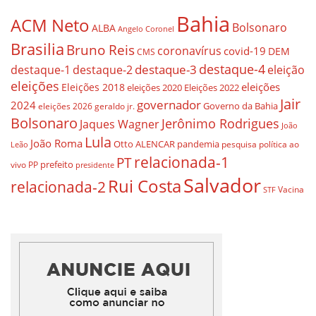
Bahia
ACM Neto
Bolsonaro
ALBA
Angelo Coronel
Brasilia
Bruno Reis
coronavírus
covid-19
DEM
CMS
destaque-4
destaque-3
eleição
destaque-1
destaque-2
eleições
eleições
Eleições 2018
eleições 2020
Eleições 2022
Jair
governador
2024
Governo da Bahia
geraldo jr.
eleições 2026
Bolsonaro
Jerônimo Rodrigues
Jaques Wagner
João
Lula
João Roma
Otto ALENCAR
pandemia
pesquisa
política ao
Leão
relacionada-1
PT
prefeito
vivo
PP
presidente
Salvador
Rui Costa
relacionada-2
Vacina
STF