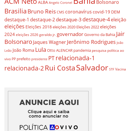
Bahia
ACM Neto
Bolsonaro
ALBA
Angelo Coronel
Brasilia
Bruno Reis
coronavírus
covid-19
DEM
CMS
destaque-4
destaque-3
eleição
destaque-1
destaque-2
eleições
eleições
Eleições 2018
eleições 2020
Eleições 2022
Jair
governador
2024
Governo da Bahia
geraldo jr.
eleições 2026
Bolsonaro
Jerônimo Rodrigues
Jaques Wagner
João
Lula
João Roma
Otto ALENCAR
pandemia
pesquisa
política ao
Leão
relacionada-1
PT
prefeito
vivo
PP
presidente
Salvador
Rui Costa
relacionada-2
Vacina
STF