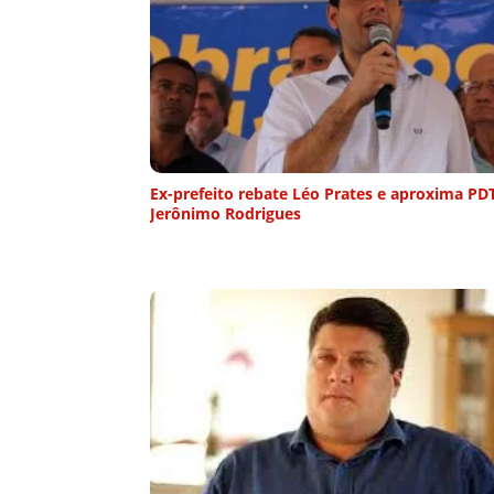
Ex-prefeito rebate Léo Prates e aproxima PD
Jerônimo Rodrigues