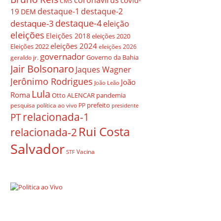
covid-
CMS
destaque-1
destaque-2
19
DEM
destaque-4
destaque-3
eleição
eleições
Eleições 2018
eleições 2020
eleições 2024
Eleições 2022
eleições 2026
governador
Governo da Bahia
geraldo jr.
Jair Bolsonaro
Jaques Wagner
Jerônimo Rodrigues
João
João Leão
Lula
Roma
Otto ALENCAR
pandemia
prefeito
pesquisa
política ao vivo
PP
presidente
relacionada-1
PT
Rui Costa
relacionada-2
Salvador
Vacina
STF