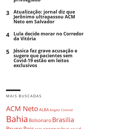
3
Atualização: jornal diz que
Jerônimo ultrapassou ACM
Neto em Salvador
4
Lula decide morar no Corredor
da Vitória
5
Jéssica faz grave acusação e
sugere que pacientes sem
Covid-19 estão em leitos
exclusivos
MAIS BUSCADAS
ACM Neto
ALBA
Angelo Coronel
Bahia
Brasilia
Bolsonaro
Bruno Reis
coronavírus