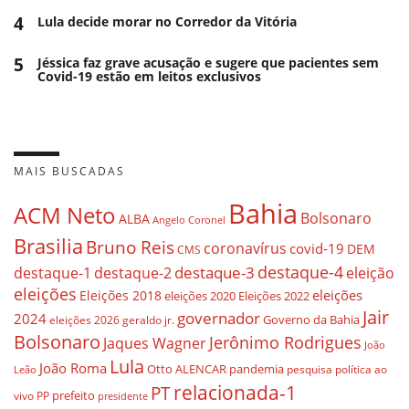
4
Lula decide morar no Corredor da Vitória
5
Jéssica faz grave acusação e sugere que pacientes sem
Covid-19 estão em leitos exclusivos
MAIS BUSCADAS
Bahia
ACM Neto
Bolsonaro
ALBA
Angelo Coronel
Brasilia
Bruno Reis
coronavírus
covid-19
DEM
CMS
destaque-4
destaque-3
eleição
destaque-1
destaque-2
eleições
eleições
Eleições 2018
eleições 2020
Eleições 2022
Jair
governador
2024
Governo da Bahia
geraldo jr.
eleições 2026
Bolsonaro
Jerônimo Rodrigues
Jaques Wagner
João
Lula
João Roma
Otto ALENCAR
pandemia
pesquisa
política ao
Leão
relacionada-1
PT
prefeito
vivo
PP
presidente