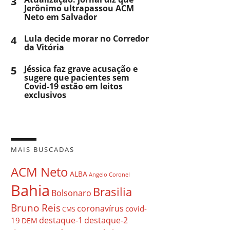
3
Jerônimo ultrapassou ACM
Neto em Salvador
4
Lula decide morar no Corredor
da Vitória
5
Jéssica faz grave acusação e
sugere que pacientes sem
Covid-19 estão em leitos
exclusivos
MAIS BUSCADAS
ACM Neto
ALBA
Angelo Coronel
Bahia
Brasilia
Bolsonaro
Bruno Reis
coronavírus
covid-
CMS
destaque-1
destaque-2
19
DEM