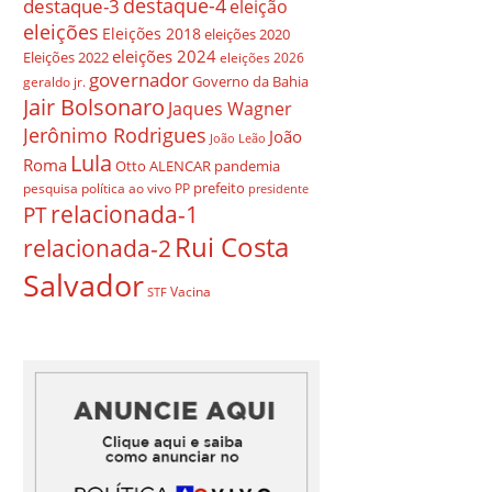
destaque-4
destaque-3
eleição
eleições
Eleições 2018
eleições 2020
eleições 2024
Eleições 2022
eleições 2026
governador
Governo da Bahia
geraldo jr.
Jair Bolsonaro
Jaques Wagner
Jerônimo Rodrigues
João
João Leão
Lula
Roma
Otto ALENCAR
pandemia
prefeito
pesquisa
política ao vivo
PP
presidente
relacionada-1
PT
Rui Costa
relacionada-2
Salvador
Vacina
STF