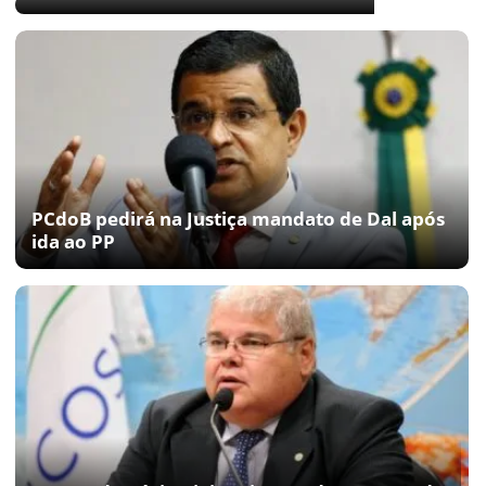
PCdoB pedirá na Justiça mandato de Dal após
ida ao PP