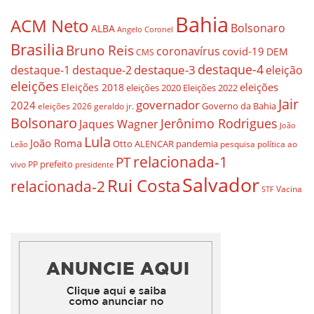
Bahia
ACM Neto
Bolsonaro
ALBA
Angelo Coronel
Brasilia
Bruno Reis
coronavírus
covid-19
DEM
CMS
destaque-4
destaque-3
destaque-1
destaque-2
eleição
eleições
eleições
Eleições 2018
eleições 2020
Eleições 2022
Jair
governador
2024
Governo da Bahia
geraldo jr.
eleições 2026
Bolsonaro
Jerônimo Rodrigues
Jaques Wagner
João
Lula
João Roma
Otto ALENCAR
pandemia
pesquisa
política ao
Leão
relacionada-1
PT
prefeito
vivo
PP
presidente
Salvador
Rui Costa
relacionada-2
Vacina
STF