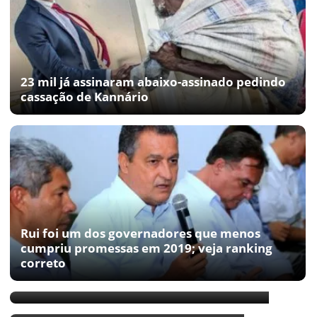
23 mil já assinaram abaixo-assinado pedindo
cassação de Kannário
Rui foi um dos governadores que menos
cumpriu promessas em 2019; veja ranking
correto
Alba cogitou cassar mandato de Marcell
STJ confirma decisão sobre Caetano